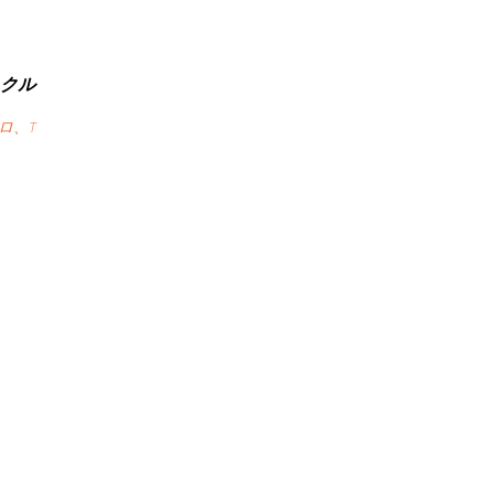
R クル
ロ、T