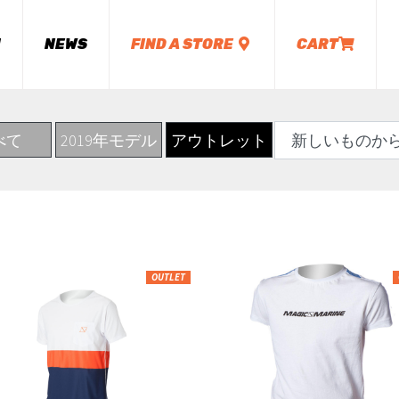
M
NEWS
FIND A STORE
CART
べて
2019年モデル
アウトレット
OUTLET