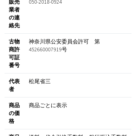
販売
050-2018-0924
業者
の連
絡先
古物
神奈川県公安委員会許可 第
商許
452660007919号
可証
番号
代表
松尾省三
者
商品
商品ごとに表示
の価
格