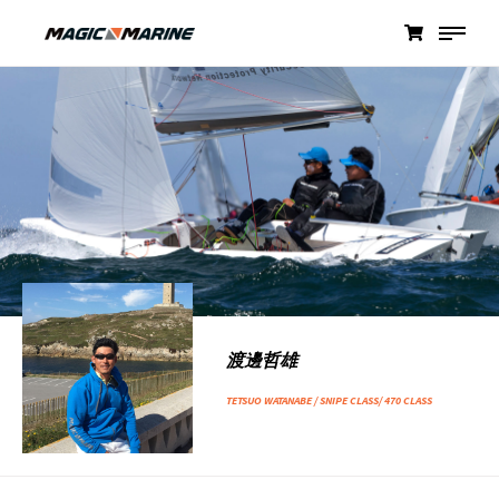
渡邊哲雄
TETSUO WATANABE / SNIPE CLASS/ 470 CLASS