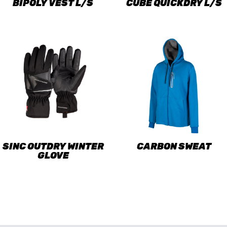
BIPOLY VEST L/S
CUBE QUICKDRY L/S
SINC OUTDRY WINTER
CARBON SWEAT
GLOVE