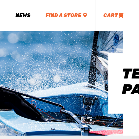
M
NEWS
FIND A STORE
CART