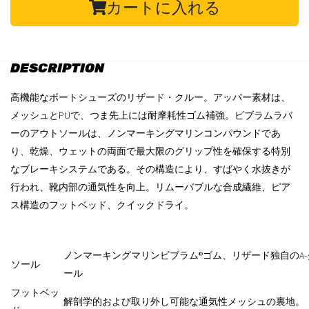
カートに入れる
DESCRIPTION
高機能なボートシューズのリザード・クルー。アッパー素材は、
メッシュとPUで、つま先上には耐摩耗性ゴム補強。ビブラムラバ
ーのアウトソールは、ノンマーキングマリンコンパウンドであ
り、乾燥、ウェットの両面で最大限のグリップ性を確保する特別
なブレーキシステムである。その構造により、すばやく水抜きが
行われ、靴内部の通気性を向上。リムーバブルな合成繊維、ピア
ス構造のフットベッド、クイックドライ。
ノンマーキングマリンビブラム®ゴム、リザード独自のA
ソール
ール
フットベッ
解剖学的および取り外し可能な通気性メッシュの裏地。