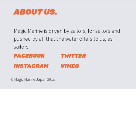
ABOUT US.
Magic Marine is driven by sailors, for sailors and
pushed by all that the water offers to us, as
sailors
FACEBOOK
TWITTER
INSTAGRAM
VIMEO
© Magic Marine Japan 2018