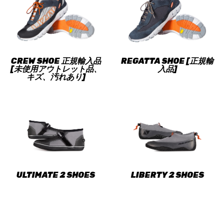
CREW SHOE 正規輸入品
REGATTA SHOE [正規輸
[未使用アウトレット品、
入品]
キズ、汚れあり]
ULTIMATE 2 SHOES
LIBERTY 2 SHOES