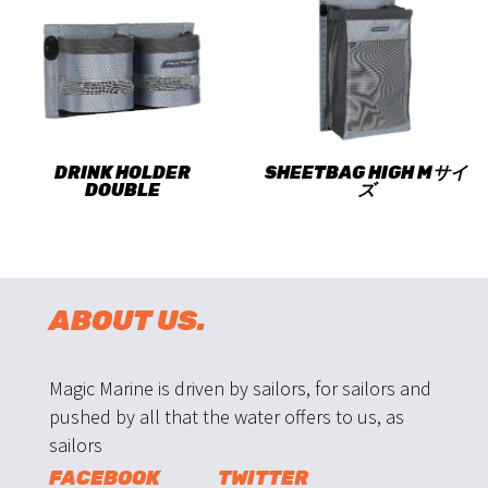
DRINK HOLDER
SHEETBAG HIGH Mサイ
DOUBLE
ズ
ABOUT US.
Magic Marine is driven by sailors, for sailors and
pushed by all that the water offers to us, as
sailors
FACEBOOK
TWITTER