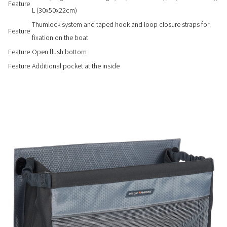
Feature
L (30x50x22cm)
Thumlock system and taped hook and loop closure straps for
Feature
fixation on the boat
Feature
Open flush bottom
Feature
Additional pocket at the inside