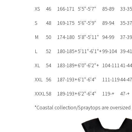
XS
46
166-171
5'5"-5'7"
85-89
33-3
S
48
169-175
5'6"-5'9"
89-94
35-3
M
50
174-180
5'8"-5'11"
94-99
37-3
L
52
180-185+
5'11"-6'1"+
99-104
39-4
XL
54
183-189+
6'0"-6'2"+
104-111
41-4
XXL
56
187-193+
6'1"-6'4"
111-119
44-4
XXXL
58
189-193+
6'2"-6'4"
119-+
47-+
*Coastal collection/Spraytops are oversized 