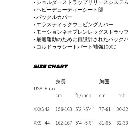
• ショルダーストラップリリースシステ
• ヘビーデューティーシート部
• バックルカバー
• エラスティックウェビングカバー
• モーションネオプレンレッグストラッ
• 最適運動のために再設計されたバック
• コルドゥラシートパート補強1000D
SIZE CHART
身長
胸囲
USA
Euro
cm
ft / inch
cm
inch
XXXS
42
158-163
5'2''-5'4''
77-81
30-3
XXS
44
162-167
5'4"-5'6"
81-85
32-3