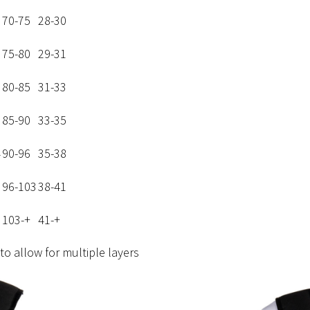
5
70-75
28-30
7
75-80
29-31
9
80-85
31-33
1
85-90
33-35
4
90-96
35-38
7
96-103
38-41
103-+
41-+
to allow for multiple layers