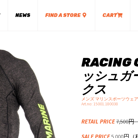
M
NEWS
FIND A STORE
CART
RACING 
ッシュガー
クス
メンズ マリンスポーツウェア
Art.no: 15001.180038
RETAIL PRICE
7,500
SALE PRICE
5,000円