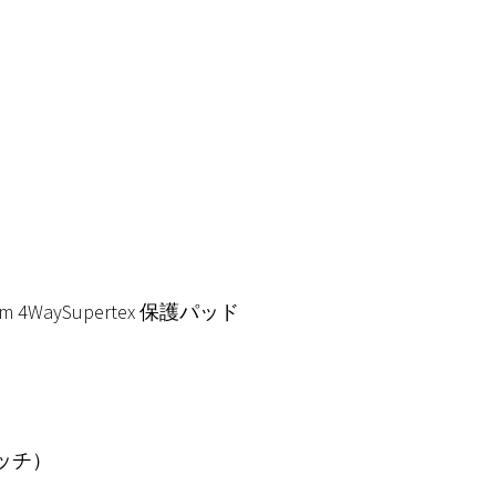
aySupertex 保護パッド
ッチ）