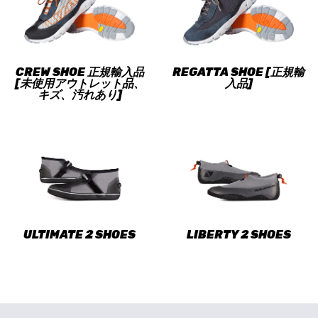
CREW SHOE 正規輸入品
REGATTA SHOE [正規輸
[未使用アウトレット品、
入品]
キズ、汚れあり]
ULTIMATE 2 SHOES
LIBERTY 2 SHOES