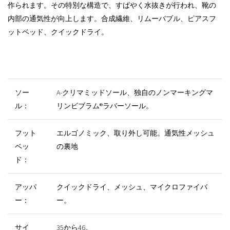
作られます。その特別な構造で、すばやく水抜きが行われ、靴の
内部の通気性が向上します。合成繊維、リムーバブル、ピアスフ
ットベッド、クイックドライ。
ソー
A-クリマミッドソール、独自のノンマーキングマ
ル：
リンビブラム®ラバーソール。
フット
エルゴノミック、取り外し可能。通気性メッシュ
ベッ
の裏地
ド：
アッパ
クイックドライ、メッシュ、マイクロファイバ
ー：
ー。
サイ
35から46。