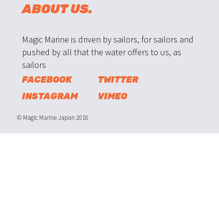
ABOUT US.
Magic Marine is driven by sailors, for sailors and
pushed by all that the water offers to us, as
sailors
FACEBOOK
TWITTER
INSTAGRAM
VIMEO
© Magic Marine Japan 2018