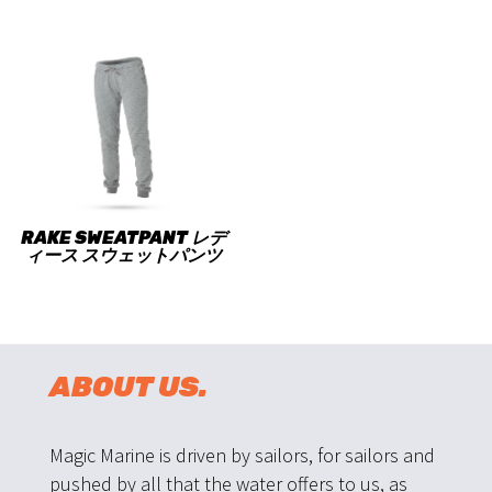
RAKE SWEATPANT レデ
ィース スウェットパンツ
ABOUT US.
Magic Marine is driven by sailors, for sailors and
pushed by all that the water offers to us, as