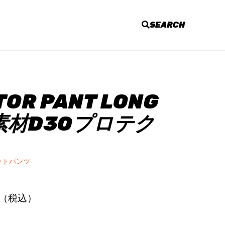
SEARCH
OR PANT LONG
素材D3Oプロテク
ットパンツ
0円（税込）