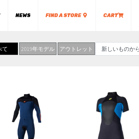
M
NEWS
FIND A STORE
CART
べて
2019年モデル
アウトレット