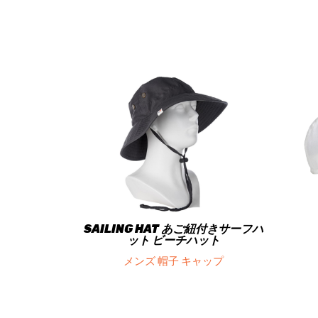
SAILING HAT あご紐付きサーフハ
ット ビーチハット
メンズ 帽子 キャップ