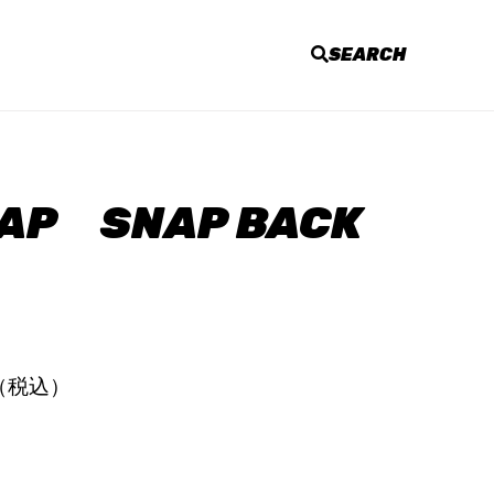
SEARCH
CAP SNAP BACK
円（税込）