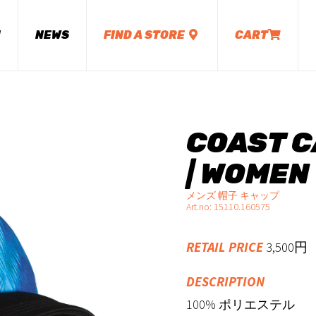
M
NEWS
FIND A STORE
CART
COAST 
| WOMEN
メンズ 帽子 キャップ
Art.no: 15110.160575
RETAIL PRICE
3,500
DESCRIPTION
100% ポリエステル