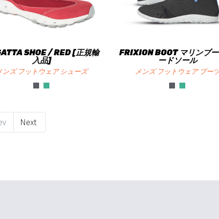
ATTA SHOE / RED [正規輸
FRIXION BOOT マリンブー
入品]
ードソール
メンズ フットウェア シューズ
メンズ フットウェア ブー
ev
Next