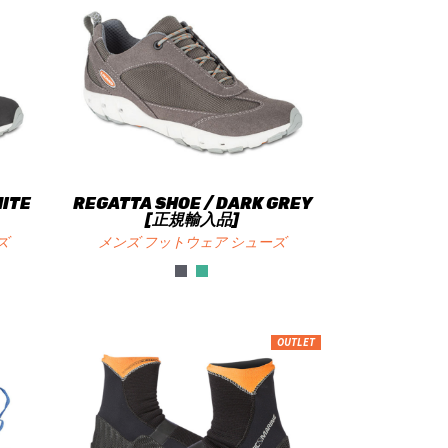
HITE
REGATTA SHOE / DARK GREY
[正規輸入品]
ズ
メンズ フットウェア シューズ
OUTLET