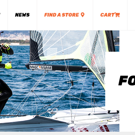
M
NEWS
FIND A STORE
CART